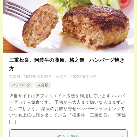
三重松良、阿波牛の藤原、格之進 ハンバーグ焼き
方
更新日：
2024年10月22日
公開日：
2022年6月14日
ハンバーグ
未分類
※当サイトはアフィリエイト広告を利用しています ハンバ
ーグって人気食です。 子供から大人まで嫌いな人はまずい
ないでしょう。 楽天のお取り寄せハンバーグランキングで
いつも上位に顔を出している 『松坂牛 三重松良』 『阿波
[…]