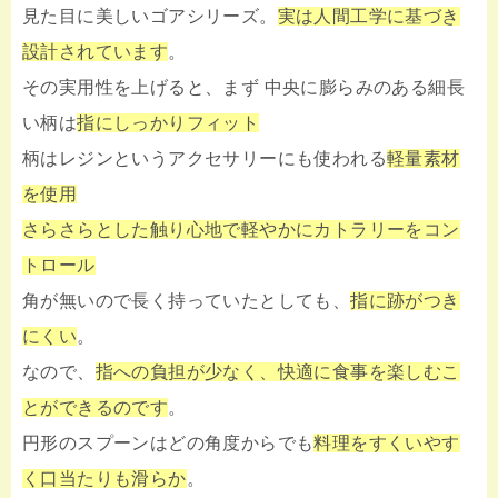
見た目に美しいゴアシリーズ。
実は人間工学に基づき
設計されています
。
その実用性を上げると、まず 中央に膨らみのある細長
い柄は
指にしっかりフィット
柄はレジンというアクセサリーにも使われる
軽量素材
を使用
さらさらとした触り心地で軽やかにカトラリーをコン
トロール
角が無いので長く持っていたとしても、
指に跡がつき
にくい
。
なので、
指への負担が少なく、快適に食事を楽しむこ
とができるのです
。
円形のスプーンはどの角度からでも
料理をすくいやす
く口当たりも滑らか
。