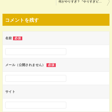
投
何がやりすぎ？『やりすぎビーフカレー』美味しい？辛さは？
稿
ナ
コメントを残す
ビ
ゲ
名前
必須
ー
シ
ョ
ン
メール（公開されません）
必須
サイト