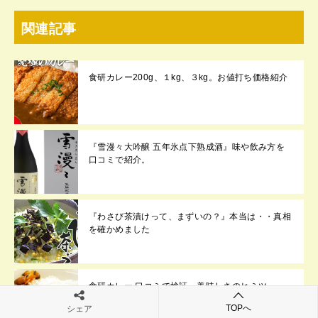
関連記事
食研カレー200g、１kg、３kg。お値打ち価格紹介
『雪漫々大吟醸 五年氷点下熟成酒』味や飲み方を
口コミで紹介。
『わさび茶漬けって、まずいの？』本当は・・真相
を確かめました
食研カレー 口コミで検証 美味しさのヒミツ
TOPへ
シェア